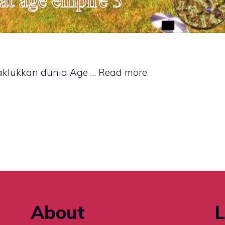
klukkan dunia Age …
Read more
About
L