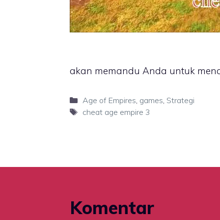
akan memandu Anda untuk mena
Categories
Age of Empires
,
games
,
Strategi
Tags
cheat age empire 3
Komentar