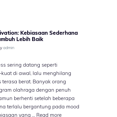
tivation: Kebiasaan Sederhana
umbuh Lebih Baik
by
admin
ess sering datang seperti
uat di awal, lalu menghilang
as terasa berat. Banyak orang
gram olahraga dengan penuh
amun berhenti setelah beberapa
na terlalu bergantung pada mood
biasaan yang …
Read more