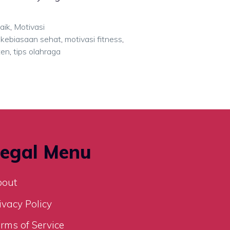
aik
,
Motivasi
,
kebiasaan sehat
,
motivasi fitness
,
ten
,
tips olahraga
egal Menu
bout
ivacy Policy
rms of Service