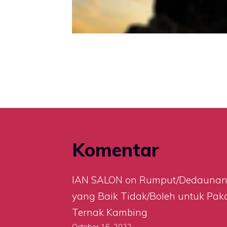
Komentar
IAN SALON
on
Rumput/Dedauna
yang Baik Tidak/Boleh untuk Pak
Ternak Kambing
October 16, 2022