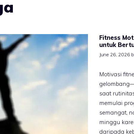
ga
Fitness Mo
untuk Bert
June 26, 2026
Motivasi fitn
gelombang—k
saat rutinit
memulai pro
semangat, n
minggu kare
daripada ke