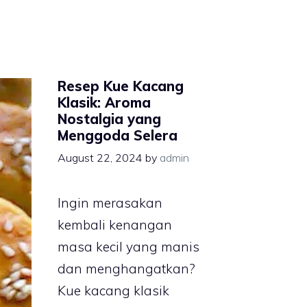
Resep Kue Kacang
Klasik: Aroma
Nostalgia yang
Menggoda Selera
August 22, 2024
by
admin
Ingin merasakan
kembali kenangan
masa kecil yang manis
dan menghangatkan?
Kue kacang klasik