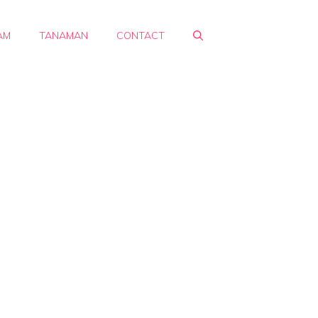
AM
TANAMAN
CONTACT