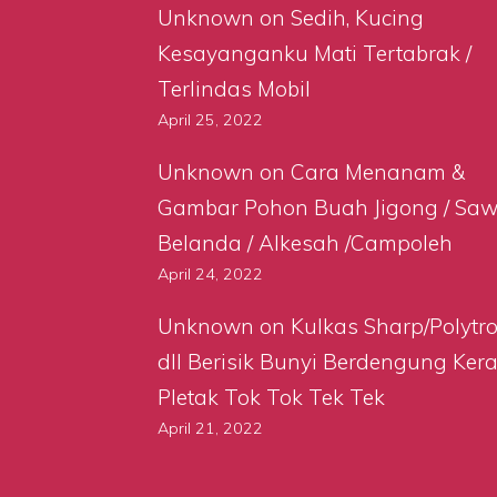
Unknown
on
Sedih, Kucing
Kesayanganku Mati Tertabrak /
Terlindas Mobil
April 25, 2022
Unknown
on
Cara Menanam &
Gambar Pohon Buah Jigong / Sa
Belanda / Alkesah /Campoleh
April 24, 2022
Unknown
on
Kulkas Sharp/Polytr
dll Berisik Bunyi Berdengung Ker
Pletak Tok Tok Tek Tek
April 21, 2022