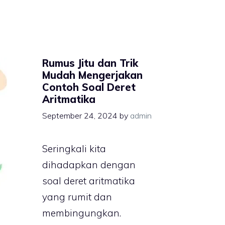
Rumus Jitu dan Trik
Mudah Mengerjakan
Contoh Soal Deret
Aritmatika
September 24, 2024
by
admin
Seringkali kita
dihadapkan dengan
soal deret aritmatika
yang rumit dan
membingungkan.