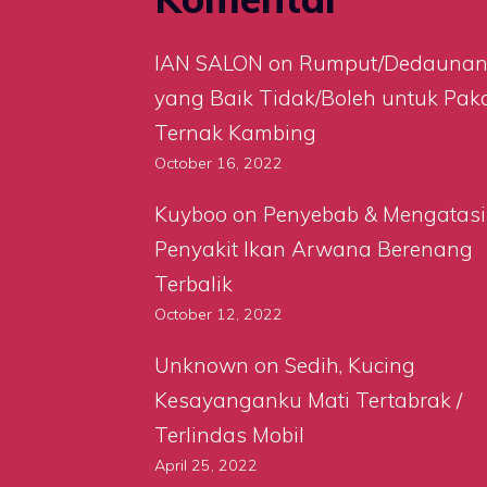
IAN SALON
on
Rumput/Dedauna
yang Baik Tidak/Boleh untuk Pak
Ternak Kambing
October 16, 2022
Kuyboo
on
Penyebab & Mengatasi
Penyakit Ikan Arwana Berenang
Terbalik
October 12, 2022
Unknown
on
Sedih, Kucing
Kesayanganku Mati Tertabrak /
Terlindas Mobil
April 25, 2022