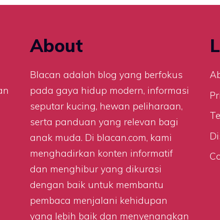
About
L
n
Blacan adalah blog yang berfokus
A
an
pada gaya hidup modern, informasi
Pr
seputar kucing, hewan peliharaan,
Te
serta panduan yang relevan bagi
Di
anak muda. Di
blacan.com
, kami
menghadirkan konten informatif
Co
dan menghibur yang dikurasi
dengan baik untuk membantu
pembaca menjalani kehidupan
yang lebih baik dan menyenangkan