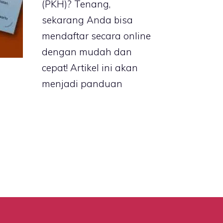
(PKH)? Tenang,
sekarang Anda bisa
mendaftar secara online
dengan mudah dan
cepat! Artikel ini akan
menjadi panduan