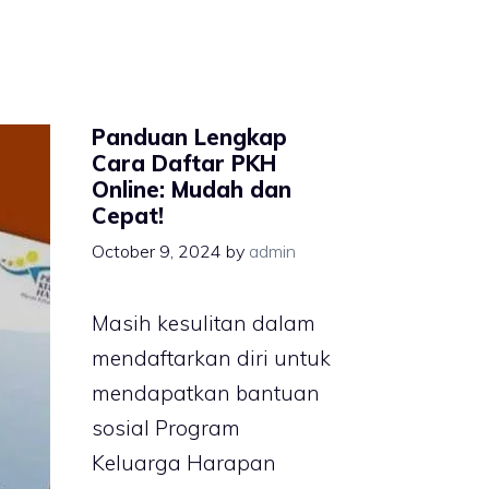
Panduan Lengkap
Cara Daftar PKH
Online: Mudah dan
Cepat!
October 9, 2024
by
admin
Masih kesulitan dalam
mendaftarkan diri untuk
mendapatkan bantuan
sosial Program
Keluarga Harapan