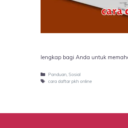
lengkap bagi Anda untuk memah
Categories
Panduan
,
Sosial
Tags
cara daftar pkh online