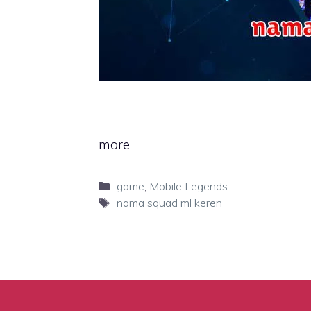
more
Categories
game
,
Mobile Legends
Tags
nama squad ml keren