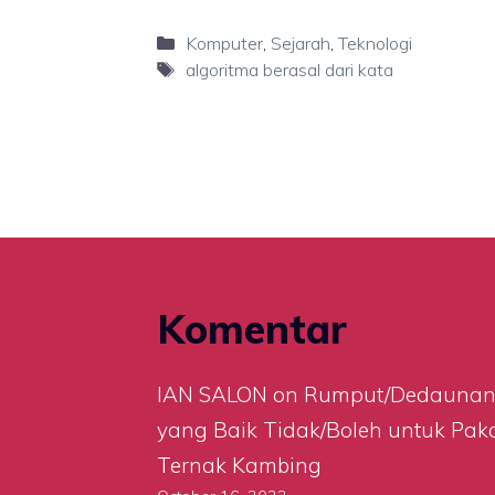
Categories
Komputer
,
Sejarah
,
Teknologi
Tags
algoritma berasal dari kata
Komentar
IAN SALON
on
Rumput/Dedauna
yang Baik Tidak/Boleh untuk Pak
Ternak Kambing