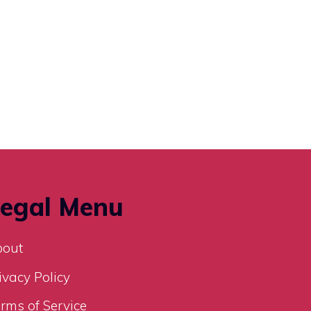
egal Menu
bout
ivacy Policy
rms of Service