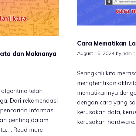
Cara Mematikan L
Kata dan Maknanya
August 15, 2024
by
admin
Seringkali kita mera
menghentikan aktivita
, algoritma telah
mematikannya dengan
inga. Dari rekomendasi
dengan cara yang sala
 pencarian informasi
kerusakan data, keru
eran penting dalam
kerusakan hardware. 
ta. …
Read more