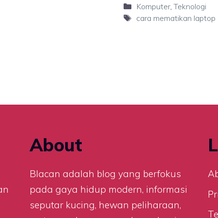
Categories
Komputer
,
Teknologi
Tags
cara mematikan laptop
About
L
n
Blacan adalah blog yang berfokus
A
an
pada gaya hidup modern, informasi
Pr
seputar kucing, hewan peliharaan,
Te