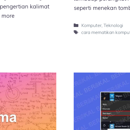
 pengertian kalimat
seperti menekan tom
 more
Categories
Komputer
,
Teknologi
Tags
cara mematikan kompu