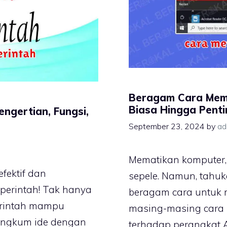
Beragam Cara Mema
Biasa Hingga Pent
engertian, Fungsi,
September 23, 2024
by
ad
Mematikan komputer,
efektif dan
sepele. Namun, tahu
perintah! Tak hanya
beragam cara untuk 
erintah mampu
masing-masing cara 
angkum ide dengan
terhadap perangkat 