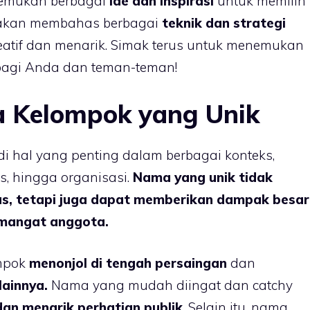
enemukan berbagai
ide dan inspirasi
untuk memilih
 akan membahas berbagai
teknik dan strategi
tif dan menarik. Simak terus untuk menemukan
agi Anda dan teman-teman!
 Kelompok yang Unik
 hal yang penting dalam berbagai konteks,
s, hingga organisasi.
Nama yang unik tidak
tas, tetapi juga dapat memberikan dampak besar
emangat anggota.
mpok
menonjol di tengah persaingan
dan
ainnya.
Nama yang mudah diingat dan catchy
an menarik perhatian publik
. Selain itu, nama