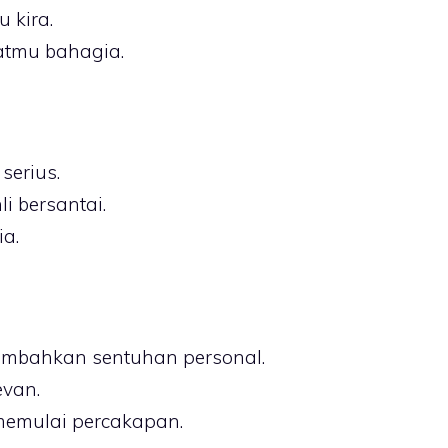
 kira.
tmu bahagia.
serius.
i bersantai.
ia.
mbahkan sentuhan personal.
evan.
memulai percakapan.